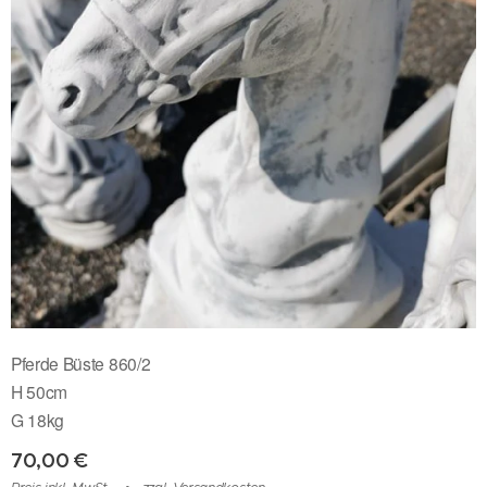
Pferde Büste 860/2
H 50cm
G 18kg
70,00
€