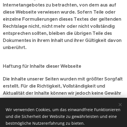
Internetangebotes zu betrachten, von dem aus auf
diese Webseite verwiesen wurde. Sofern Teile oder
einzelne Formulierungen dieses Textes der geltenden
Rechtslage nicht, nicht mehr oder nicht vollständig
entsprechen sollten, bleiben die übrigen Teile des
Dokumentes in ihrem Inhalt und ihrer Gültigkeit davon
unberührt.
Haftung für Inhalte dieser Webseite
Die Inhalte unserer Seiten wurden mit größter Sorgfalt
erstellt. Für die Richtigkeit, Vollständigkeit und
Aktualität der Inhalte können wir jedoch keine Gewähr
übernehmen. Als Diensteanbieter sind wir für eigene
Inhalte auf diesen Seiten nach den allgemeinen
Wir verwenden Cookies, um das einwandfreie Funktionieren
Gesetzen verantwortlich. Wir sind jedoch nicht
und die Sicherheit der Website zu gewährleisten und eine
verpflichtet, übermittelte oder gespeicherte fremde
bestmögliche Nutzererfahrung zu bieten.