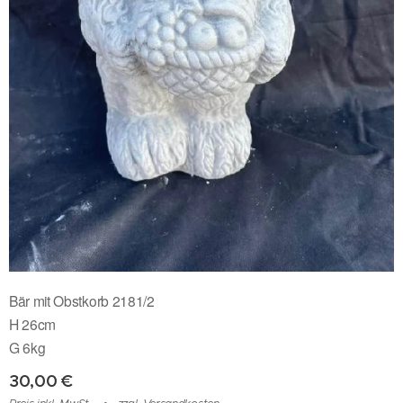
Bär mit Obstkorb 2181/2
H 26cm
G 6kg
30,00
€