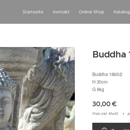
Startseite
Kontakt
Online Shop
Katalo
Buddha 
Buddha 1865/2
H 30cm
G 6kg
30,00
€
Preis inkl. MwSt.
z