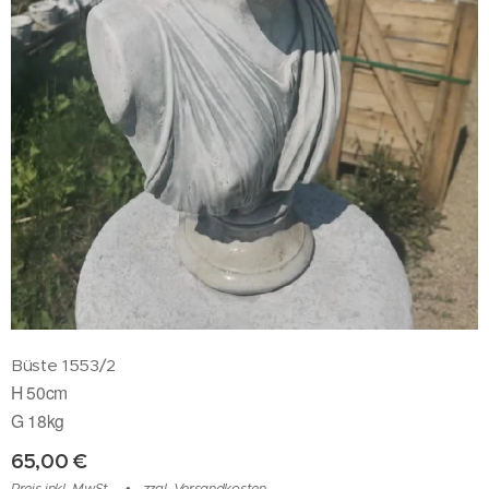
Büste 1553/2
H 50cm
G 18kg
65,00
€
Preis inkl. MwSt.
zzgl. Versandkosten