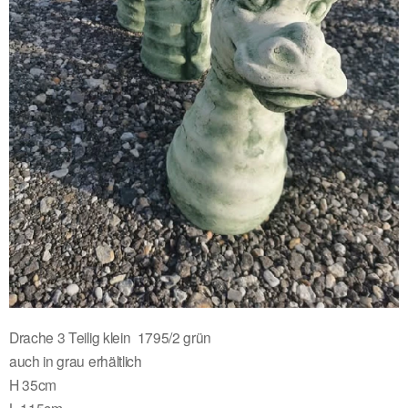
Drache 3 Teilig klein 1795/2 grün
auch in grau erhältlich
H 35cm
L 115cm