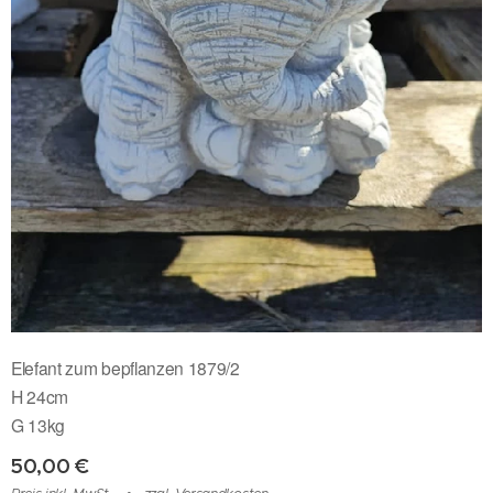
Elefant zum bepflanzen 1879/2
H 24cm
G 13kg
50,00
€