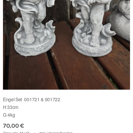
Engel Set 001721 & 001722
H 33cm
G 4kg
70,00
€