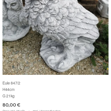
Eule 847/2
H44cm
G 21kg
80,00
€