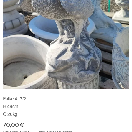
Falke 417/2
H 49cm
G 26kg
70,00
€