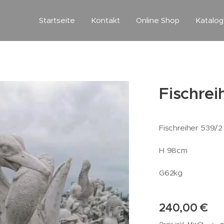
Startseite
Kontakt
Online Shop
Katalo
Fischrei
Fischreiher 539/2
H 98cm
G62kg
240,00
€