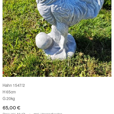
Hahn 1547/2
H 65cm
G 20kg
65,00
€