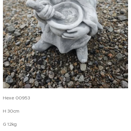
Hexe 00953
H 30cm
G 12kg