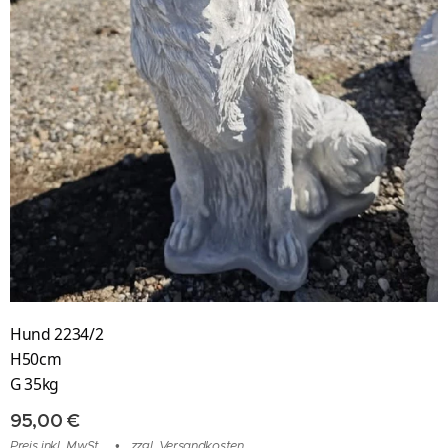
Hund 2234/2
H50cm
G
35kg
95,00
€
Preis inkl. MwSt.
zzgl. Versandkosten