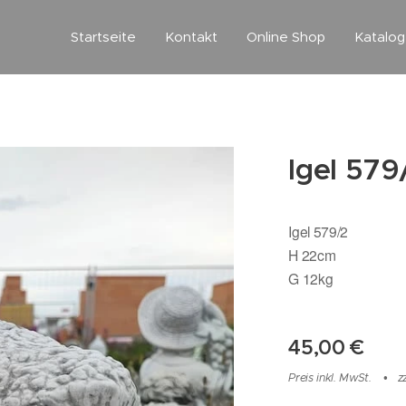
Startseite
Kontakt
Online Shop
Katalo
Igel 579
Igel 579/2
H 22cm
G 12kg
45,00
€
Preis inkl. MwSt.
z