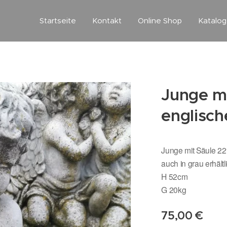
Startseite
Kontakt
Online Shop
Katalo
Junge mi
englische
Junge mit Säule 221
auch in grau erhält
H 52cm
G 20kg
75,00
€