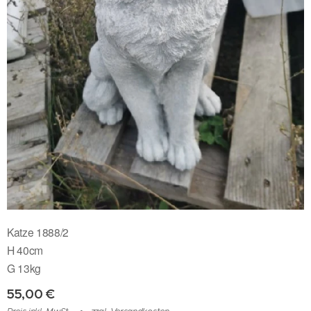
Katze 1888/2
H 40cm
G 13kg
55,00
€