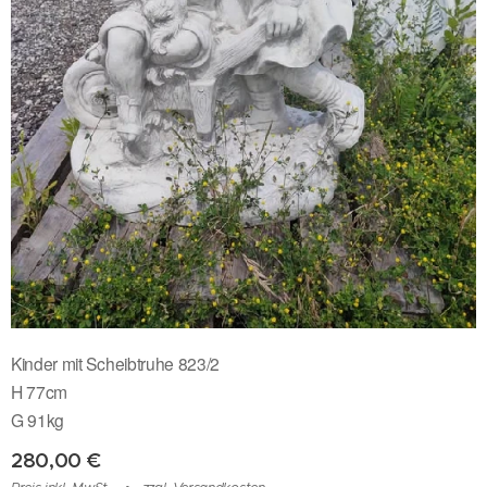
Kinder mit Scheibtruhe 823/2
H 77cm
G 91kg
280,00
€