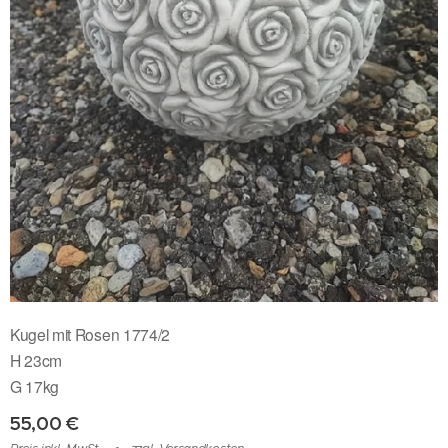
Kugel mit Rosen 1774/2
H 23cm
G 17kg
55,00
€