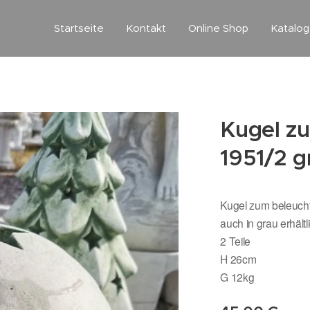
Startseite
Kontakt
Online Shop
Katalo
Kugel z
1951/2 g
Kugel zum beleuch
auch in grau erhältl
2 Teile
H 26cm
G 12kg