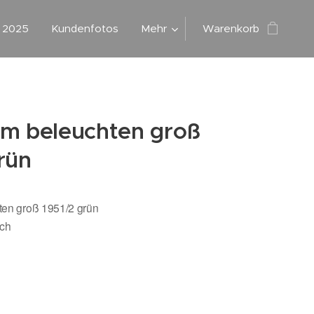
g 2025
Kundenfotos
Mehr
Warenkorb
um beleuchten groß
rün
ten groß 1951/2 grün
ich