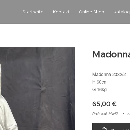
Startseite
Kontakt
Online Shop
Katalo
Madonna
Madonna 2032/2
H 60cm
G 16kg
65,00
€
Preis inkl. MwSt.
z