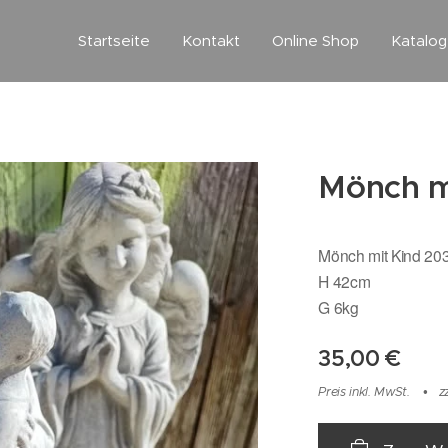
Startseite
Kontakt
Online Shop
Katalo
Mönch m
Mönch mit Kind 20
H 42cm
G 6kg
35,00
€
Preis inkl. MwSt.
z