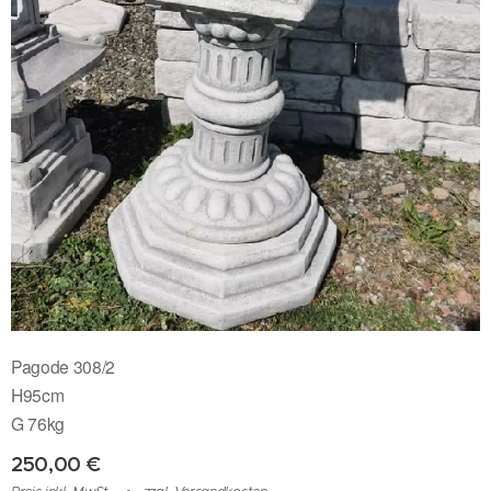
Pagode 308/2
H95cm
G 76kg
250,00
€