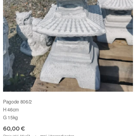
Pagode 806/2
H 46cm
G 15kg
60,00
€