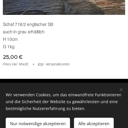
Schaf 718/2 englischer Stil
auch in grau erhältlich
H 10cm
G 1kg
25,00
€
Preis inkl. MwSt.
zzgl. Versandkosten
© 2019 Unikat Steinfiguren Holzschuh 3470 Kirchberg am Wagram
Gewerbestraße 15
Wir verwenden Cookies, um das einwandfreie Funktionieren
und die Sicherheit der Website zu gewährleisten und eine
Cookies
bestmögliche Nutzererfahrung zu bieten.
Zum Warenkorb hinzufügen
Nur notwendige akzeptieren
Alle akzeptieren