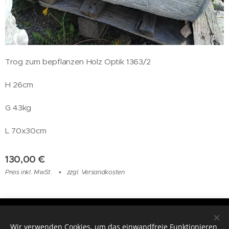
Trog zum bepflanzen Holz Optik 1363/2
H 26cm
G 43kg
L 70x30cm
130,00
€
Preis inkl. MwSt.
zzgl. Versandkosten
© 2019 Unikat Steinfiguren Holzschuh 3470 Kirchberg am Wagram
Gewerbestraße 15
Wir verwenden Cookies, um das einwandfreie Funktionieren