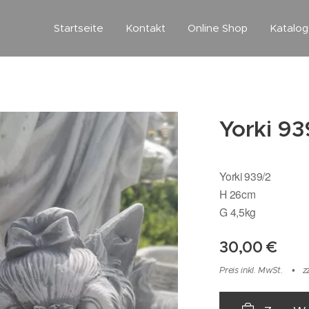
Startseite
Kontakt
Online Shop
Katalo
Yorki 93
Yorki 939/2
H 26cm
G 4,5kg
30,00
€
Preis inkl. MwSt.
z