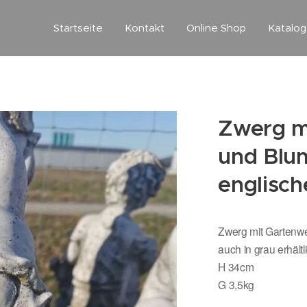
Startseite
Kontakt
Online Shop
Katalo
Zwerg m
und Blu
englische
Zwerg mit Gartenwe
auch in grau erhält
H 34cm
G 3,5kg