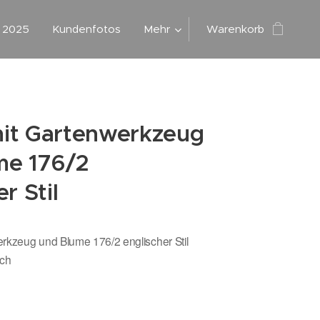
g 2025
Kundenfotos
Mehr
Warenkorb
it Gartenwerkzeug
me 176/2
r Stil
rkzeug und Blume 176/2 englischer Stil
lich